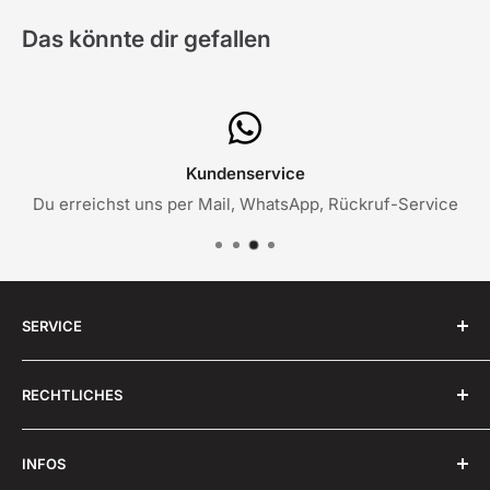
Das könnte dir gefallen
Kundenservice
Du erreichst uns per Mail, WhatsApp, Rückruf-Service
SERVICE
✉️ Sende uns eine
E-Mail
RECHTLICHES
💬 Schreibe uns über
WhatsApp
🔁 Rückruf-Service: +49 (0)2261-9939353
AGB
INFOS
Impressum