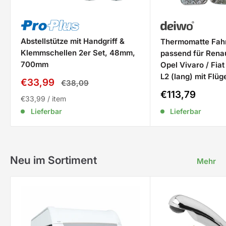
Abstellstütze mit Handgriff &
Thermomatte Fah
Klemmschellen 2er Set, 48mm,
passend für Renaul
700mm
Opel Vivaro / Fiat
L2 (lang) mit Flüg
Sale
€33,99
Normalpreis
€38,09
Preis
Sale
€113,79
€33,99
/
item
Preis
Lieferbar
Lieferbar
Neu im Sortiment
Mehr