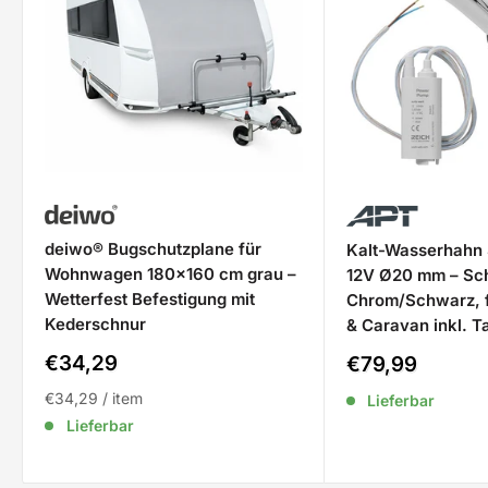
deiwo® Bugschutzplane für
Kalt-Wasserhahn 
Wohnwagen 180x160 cm grau –
12V Ø20 mm – Sc
Wetterfest Befestigung mit
Chrom/Schwarz, 
Kederschnur
& Caravan inkl. 
Sale
€34,29
Sale
€79,99
Preis
Preis
€34,29
/
item
Lieferbar
Lieferbar