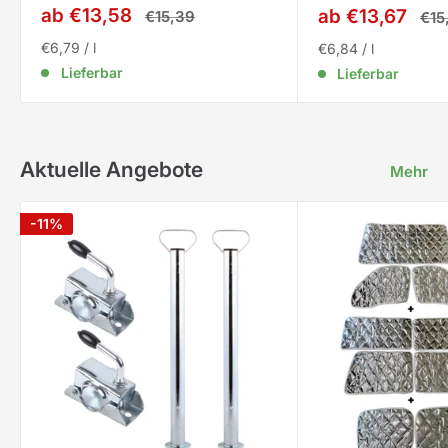
Sale
ab €13,58
Sale
ab €13,67
Normalpreis
€15,39
Nor
€15
Preis
Preis
€6,79
/
l
€6,84
/
l
Lieferbar
Lieferbar
Aktuelle Angebote
Mehr
-11%