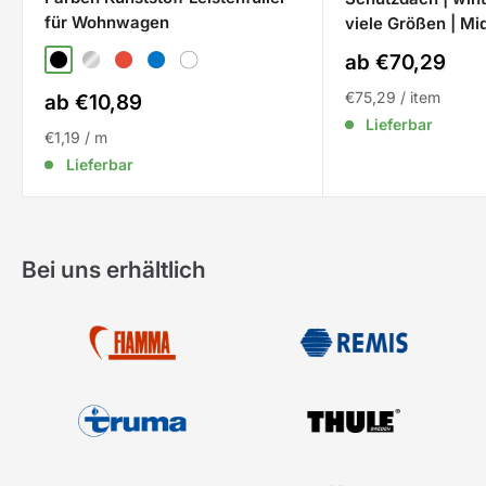
für Wohnwagen
viele Größen | Mi
Sale
ab €70,29
Schwarz
Silber
Rot
Blau
Weiß
Preis
€75,29
/
item
Sale
ab €10,89
Preis
Lieferbar
€1,19
/
m
Lieferbar
Bei uns erhältlich