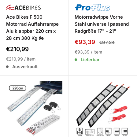
Ace Bikes F 500
Motorradwippe Vorne
Motorrad Auffahrrampe
Stahl universell passend
Alu klappbar 220 cm x
Radgröße 17" - 21"
28 cm 380 Kg 🏍️
Sale
€93,39
Normalpreis
€97,24
Preis
Sale
€210,99
€93,39
/
item
Preis
€210,99
/
item
Lieferbar
Ausverkauft