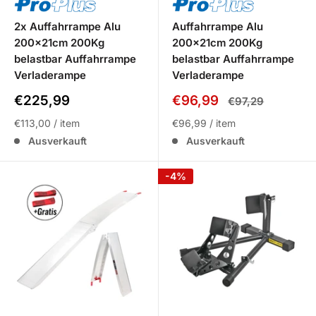
2x Auffahrrampe Alu
Auffahrrampe Alu
200x21cm 200Kg
200x21cm 200Kg
belastbar Auffahrrampe
belastbar Auffahrrampe
Verladerampe
Verladerampe
Sale
Sale
€225,99
€96,99
Normalpreis
€97,29
Preis
Preis
€113,00
/
item
€96,99
/
item
Ausverkauft
Ausverkauft
-4%