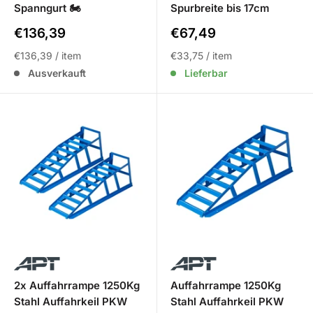
Spanngurt 🏍️
Spurbreite bis 17cm
Sale
Sale
€136,39
€67,49
Preis
Preis
€136,39
/
item
€33,75
/
item
Ausverkauft
Lieferbar
2x Auffahrrampe 1250Kg
Auffahrrampe 1250Kg
Stahl Auffahrkeil PKW
Stahl Auffahrkeil PKW