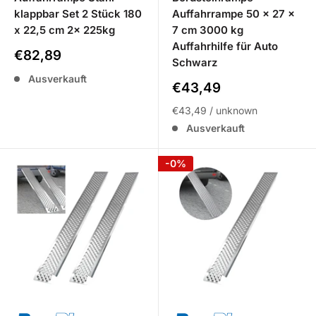
klappbar Set 2 Stück 180
Auffahrrampe 50 x 27 x
x 22,5 cm 2x 225kg
7 cm 3000 kg
Auffahrhilfe für Auto
Sale
€82,89
Schwarz
Preis
Ausverkauft
Sale
€43,49
Preis
€43,49
/
unknown
Ausverkauft
-0%