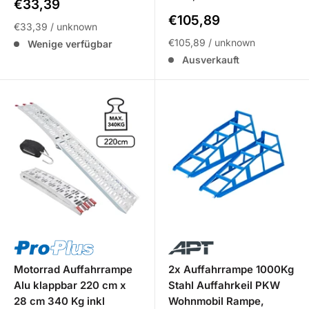
Sale
€33,39
Preis
Sale
€105,89
€33,39
/
unknown
Preis
€105,89
/
unknown
Wenige verfügbar
Ausverkauft
Motorrad Auffahrrampe
2x Auffahrrampe 1000Kg
Alu klappbar 220 cm x
Stahl Auffahrkeil PKW
28 cm 340 Kg inkl
Wohnmobil Rampe,