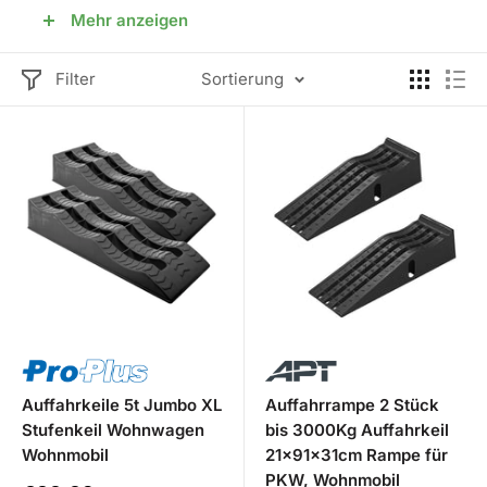
Mehr anzeigen
Aluminium-Auffahrrampen
Auffahrkeile
Filter
Sortierung
Unterstellböcke
✓ Große Auswahl · ✓ Top-Marken · ✓ Schnelle
Lieferung · ✓ Versandkostenfrei ab 49 €
Auffahrkeile 5t Jumbo XL
Auffahrrampe 2 Stück
Stufenkeil Wohnwagen
bis 3000Kg Auffahrkeil
Wohnmobil
21x91x31cm Rampe für
PKW, Wohnmobil