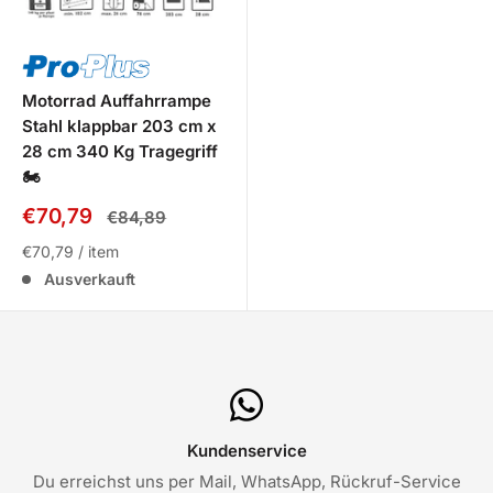
Motorrad Auffahrrampe
Stahl klappbar 203 cm x
28 cm 340 Kg Tragegriff
🏍️
Sale
€70,79
Normalpreis
€84,89
Preis
€70,79
/
item
Ausverkauft
Kundenservice
Du erreichst uns per Mail, WhatsApp, Rückruf-Service