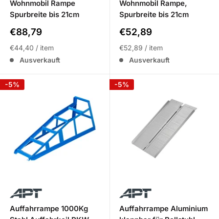
Wohnmobil Rampe
Wohnmobil Rampe,
Spurbreite bis 21cm
Spurbreite bis 21cm
Sale
Sale
€88,79
€52,89
Preis
Preis
€44,40
/
item
€52,89
/
item
Ausverkauft
Ausverkauft
-5%
-5%
Auffahrrampe 1000Kg
Auffahrrampe Aluminium