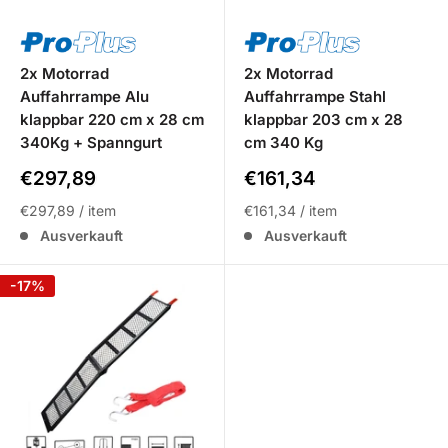
2x Motorrad
2x Motorrad
Auffahrrampe Alu
Auffahrrampe Stahl
klappbar 220 cm x 28 cm
klappbar 203 cm x 28
340Kg + Spanngurt
cm 340 Kg
Sale
Sale
€297,89
€161,34
Preis
Preis
€297,89
/
item
€161,34
/
item
Ausverkauft
Ausverkauft
-17%