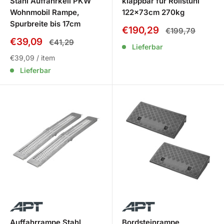
Stahl Auffahrkeil PKW
klappbar für Rollstuhl
Wohnmobil Rampe,
122x73cm 270kg
Spurbreite bis 17cm
Sale
€190,29
Normalpreis
€199,79
Preis
Sale
€39,09
Normalpreis
€41,29
Lieferbar
Preis
€39,09
/
item
Lieferbar
Auffahrrampe Stahl
Bordsteinrampe