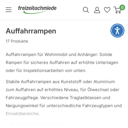
Direkt
↵
↵
↵
↵
Zum Inhalt springen
Zum Menü springen
Fußzeile springen
Barrierefreiheits-Widget öffnen
0
Freizeitschmiede
zum
GmbH
Inhalt
&
Auffahrrampen
Co.
KG
17 Produkte
Auffahrrampen für Wohnmobil und Anhänger: Solide
Rampen für sicheres Auffahren auf erhöhte Unterlagen
oder für Inspektionsarbeiten von unten.
Stabile Auffahrrampen aus Kunststoff oder Aluminium
zum Auffahren auf erhöhtes Niveau, für Ölwechsel oder
Fahrzeugpflege. Verschiedene Traglastklassen und
Neigungswinkel für unterschiedliche Fahrzeugtypen und
Einsatzbereiche.
Kunststoff-Auffahrrampen