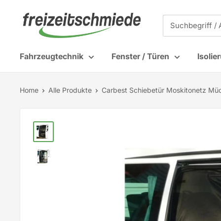
Direkt
↵
↵
↵
↵
Zum Inhalt springen
Zum Menü springen
Fußzeile springen
Barrierefreiheits-Widget öffnen
Freizeitschmiede
zum
GmbH
Inhalt
&
Fahrzeugtechnik
Fenster / Türen
Isolie
Co.
KG
Home
Alle Produkte
Carbest Schiebetür Moskitonetz Müc