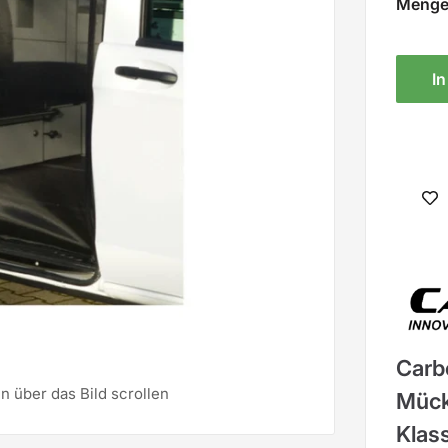
Menge
I
Carb
 über das Bild scrollen
Mück
Klas