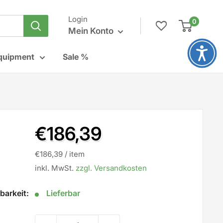
Login
0
Mein Konto
quipment
Sale %
Sale
€186,39
Preis
€186,39
/
item
inkl. MwSt.
zzgl. Versandkosten
barkeit:
Lieferbar