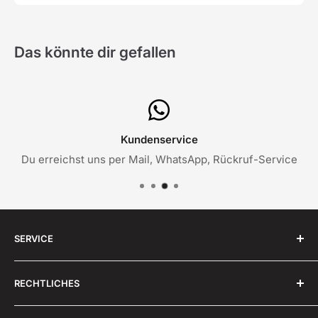
Das könnte dir gefallen
Kundenservice
Du erreichst uns per Mail, WhatsApp, Rückruf-Service
SERVICE
✉️ Sende uns eine
E-Mail
RECHTLICHES
💬 Schreibe uns über
WhatsApp
🔁 Rückruf-Service: +49 (0)2261-9939353
AGB