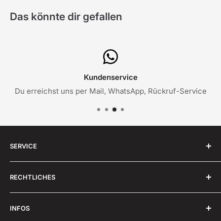
Das könnte dir gefallen
Kundenservice
Du erreichst uns per Mail, WhatsApp, Rückruf-Service
SERVICE
✉️ Sende uns eine
E-Mail
RECHTLICHES
💬 Schreibe uns über
WhatsApp
🔁 Rückruf-Service: +49 (0)2261-9939353
AGB
INFOS
Impressum